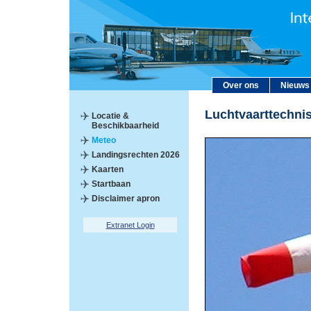
Over ons
Nieuws
Luchtvaarttechni
Locatie &
Beschikbaarheid
Meteo
Landingsrechten 2026
Kaarten
Startbaan
Disclaimer apron
Extranet Login