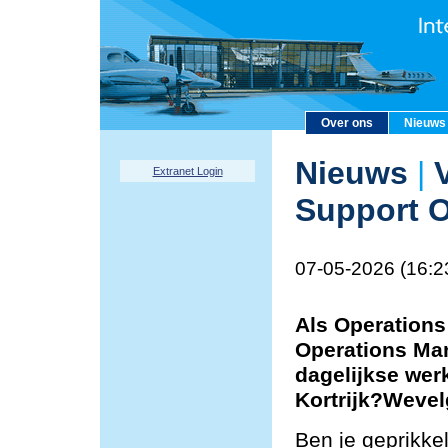
Over ons
Nieuws
Nieuws
|
V
Extranet Login
Support O
07-05-2026 (16:2
Als Operations
Operations Man
dagelijkse wer
Kortrijk?Weve
Ben je geprikke