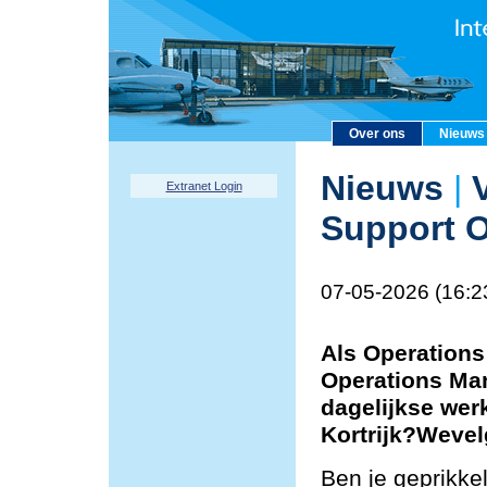
Over ons
Nieuws
Nieuws
|
V
Extranet Login
Support O
07-05-2026 (16:2
Als Operations
Operations Man
dagelijkse wer
Kortrijk?Weve
Ben je geprikke