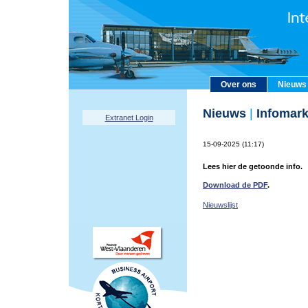
Over ons
Nieuws
Nieuws
|
Infomark
Extranet Login
15-09-2025 (11:17)
Lees hier de getoonde info.
Download de PDF
.
Nieuwslijst