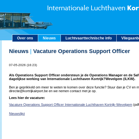
Over ons
Nieuws
Luchtvaarttechnische info
Vliegaan
Nieuws
|
Vacature Operations Support Officer
07-05-2026 (16:23)
Als Operations Support Officer ondersteun je de Operations Manager en de Saf
dagelijkse werking van Internationale Luchthaven Kortrijk?Wevelgem (ILKW).
Ben je geprikkeld om meer te weten te komen over deze functie? Stuur dan je CV en mo
directie@kortrijkairport.be en we nemen contact met je op.
Lees hier de vacature:
Vacature Operations Support Officer Internationale Luchthaven Kortrijk-Wevelgem
(pdf
Nieuwslijst