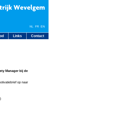
NL
FR
EN
bod
Links
Contact
ety Manager bij de
tivatiebrief op naar
)