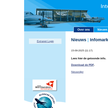
Over ons
Nieuws
Nieuws
|
Infomark
Extranet Login
15-09-2025 (11:17)
Lees hier de getoonde info.
Download de PDF
.
Nieuwslijst