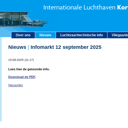
Over ons
Nieuws
Luchtvaarttechnische info
Vliegaan
Nieuws
|
Infomarkt 12 september 2025
15-09-2025 (11:17)
Lees hier de getoonde info.
Download de PDF
.
Nieuwslijst