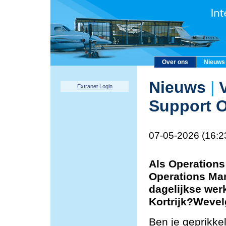
Over ons
Nieuws
Nieuws
|
V
Extranet Login
Support O
07-05-2026 (16:2
Als Operations
Operations Man
dagelijkse wer
Kortrijk?Weve
Ben je geprikke