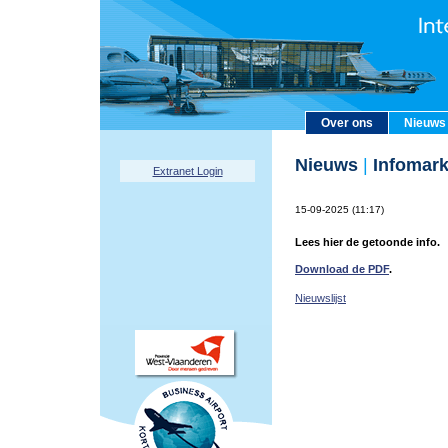
Over ons
Nieuws
Nieuws
|
Infomark
Extranet Login
15-09-2025 (11:17)
Lees hier de getoonde info.
Download de PDF
.
Nieuwslijst