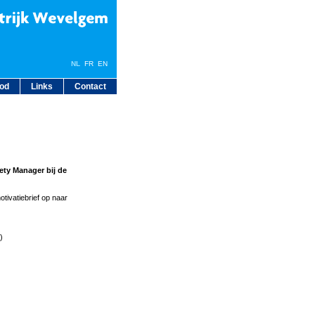
NL
FR
EN
bod
Links
Contact
ety Manager bij de
tivatiebrief op naar
)