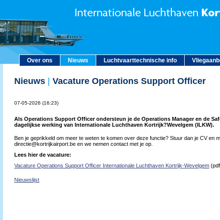
Over ons
Nieuws
Luchtvaarttechnische info
Vliegaan
Nieuws
|
Vacature Operations Support Officer
07-05-2026 (16:23)
Als Operations Support Officer ondersteun je de Operations Manager en de Saf
dagelijkse werking van Internationale Luchthaven Kortrijk?Wevelgem (ILKW).
Ben je geprikkeld om meer te weten te komen over deze functie? Stuur dan je CV en mo
directie@kortrijkairport.be en we nemen contact met je op.
Lees hier de vacature:
Vacature Operations Support Officer Internationale Luchthaven Kortrijk-Wevelgem
(pdf
Nieuwslijst