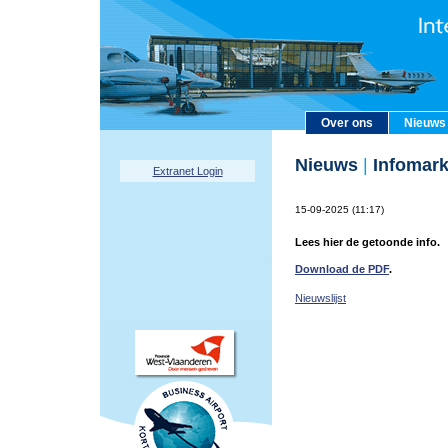
Over ons
Nieuws
Nieuws
|
Infomark
Extranet Login
15-09-2025 (11:17)
Lees hier de getoonde info.
Download de PDF
.
Nieuwslijst