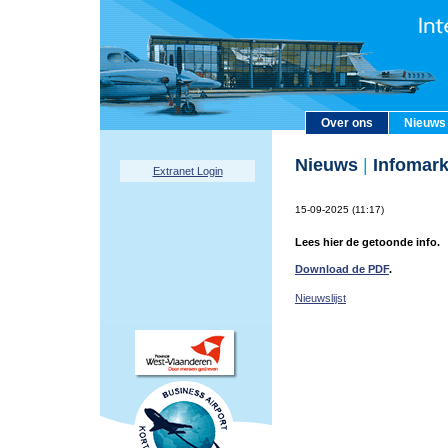
Over ons
Nieuws
Nieuws
|
Infomark
Extranet Login
15-09-2025 (11:17)
Lees hier de getoonde info.
Download de PDF
.
Nieuwslijst