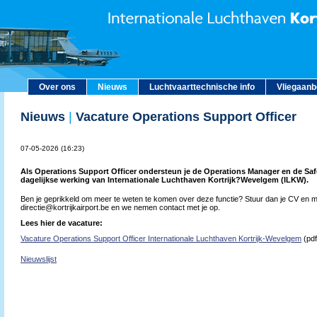
Over ons
Nieuws
Luchtvaarttechnische info
Vliegaan
Nieuws
|
Vacature Operations Support Officer
07-05-2026 (16:23)
Als Operations Support Officer ondersteun je de Operations Manager en de Saf
dagelijkse werking van Internationale Luchthaven Kortrijk?Wevelgem (ILKW).
Ben je geprikkeld om meer te weten te komen over deze functie? Stuur dan je CV en mo
directie@kortrijkairport.be en we nemen contact met je op.
Lees hier de vacature:
Vacature Operations Support Officer Internationale Luchthaven Kortrijk-Wevelgem
(pdf
Nieuwslijst