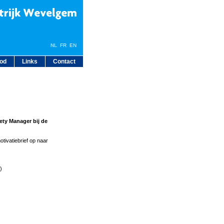
NL
FR
EN
bod
Links
Contact
ety Manager bij de
tivatiebrief op naar
)