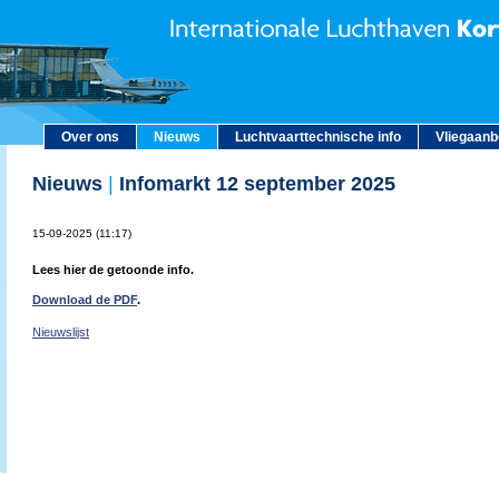
Over ons
Nieuws
Luchtvaarttechnische info
Vliegaan
Nieuws
|
Infomarkt 12 september 2025
15-09-2025 (11:17)
Lees hier de getoonde info.
Download de PDF
.
Nieuwslijst