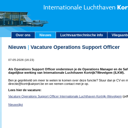
Over ons
Nieuws
Luchtvaarttechnische info
Vliegaan
Nieuws
|
Vacature Operations Support Officer
07-05-2026 (16:23)
Als Operations Support Officer ondersteun je de Operations Manager en de Saf
dagelijkse werking van Internationale Luchthaven Kortrijk?Wevelgem (ILKW).
Ben je geprikkeld om meer te weten te komen over deze functie? Stuur dan je CV en mo
directie@kortrijkairport.be en we nemen contact met je op.
Lees hier de vacature:
Vacature Operations Support Officer Internationale Luchthaven Kortrijk-Wevelgem
(pdf
Nieuwslijst