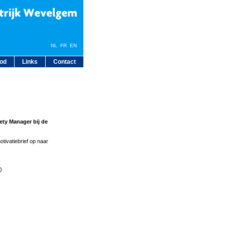
NL
FR
EN
bod
Links
Contact
ety Manager bij de
tivatiebrief op naar
)