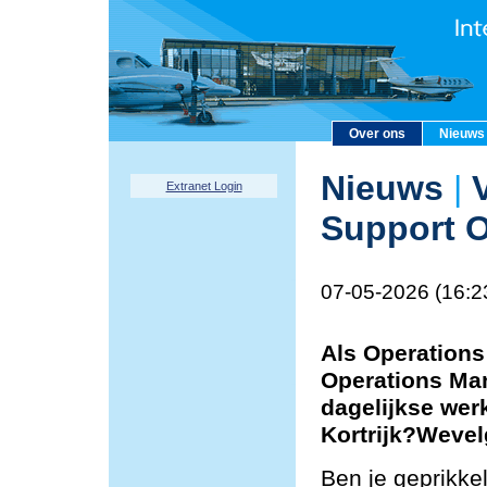
Over ons
Nieuws
Nieuws
|
V
Extranet Login
Support O
07-05-2026 (16:2
Als Operations
Operations Man
dagelijkse wer
Kortrijk?Weve
Ben je geprikke