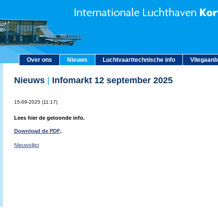
Over ons
Nieuws
Luchtvaarttechnische info
Vliegaan
Nieuws
|
Infomarkt 12 september 2025
15-09-2025 (11:17)
Lees hier de getoonde info.
Download de PDF
.
Nieuwslijst