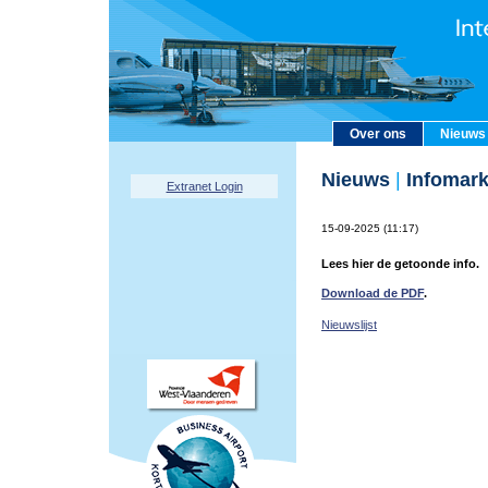
Over ons
Nieuws
Nieuws
|
Infomark
Extranet Login
15-09-2025 (11:17)
Lees hier de getoonde info.
Download de PDF
.
Nieuwslijst