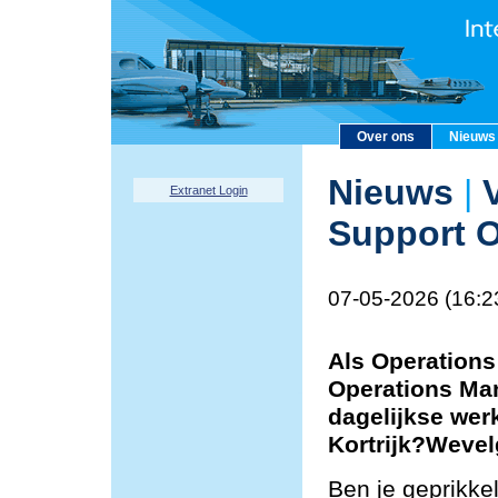
Over ons
Nieuws
Nieuws
|
V
Extranet Login
Support O
07-05-2026 (16:2
Als Operations
Operations Man
dagelijkse wer
Kortrijk?Weve
Ben je geprikke