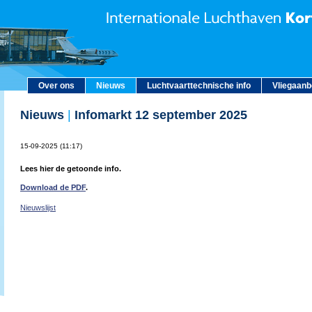
Over ons
Nieuws
Luchtvaarttechnische info
Vliegaan
Nieuws
|
Infomarkt 12 september 2025
15-09-2025 (11:17)
Lees hier de getoonde info.
Download de PDF
.
Nieuwslijst