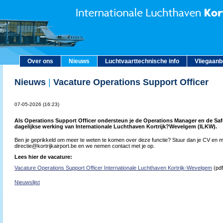
Over ons
Nieuws
Luchtvaarttechnische info
Vliegaan
Nieuws
|
Vacature Operations Support Officer
07-05-2026 (16:23)
Als Operations Support Officer ondersteun je de Operations Manager en de Saf
dagelijkse werking van Internationale Luchthaven Kortrijk?Wevelgem (ILKW).
Ben je geprikkeld om meer te weten te komen over deze functie? Stuur dan je CV en mo
directie@kortrijkairport.be en we nemen contact met je op.
Lees hier de vacature:
Vacature Operations Support Officer Internationale Luchthaven Kortrijk-Wevelgem
(pdf
Nieuwslijst