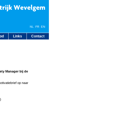
NL
FR
EN
bod
Links
Contact
ety Manager bij de
tivatiebrief op naar
)