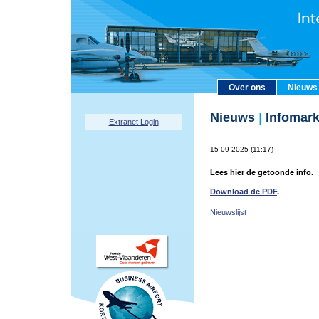
Over ons
Nieuws
Nieuws
|
Infomark
Extranet Login
15-09-2025 (11:17)
Lees hier de getoonde info.
Download de PDF
.
Nieuwslijst