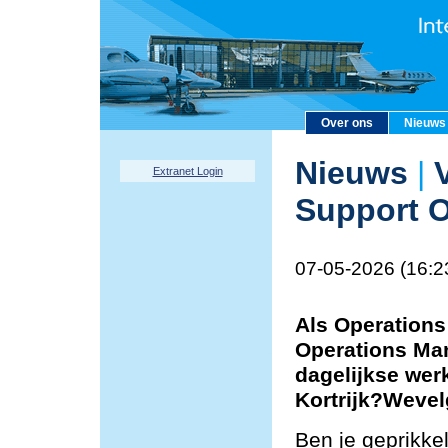
Over ons
Nieuws
Nieuws
|
V
Extranet Login
Support O
07-05-2026 (16:2
Als Operations
Operations Man
dagelijkse wer
Kortrijk?Weve
Ben je geprikke