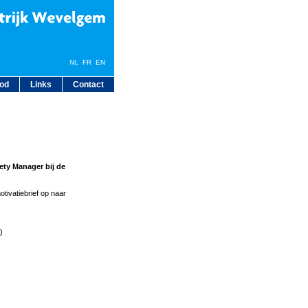
NL
FR
EN
bod
Links
Contact
ety Manager bij de
tivatiebrief op naar
)