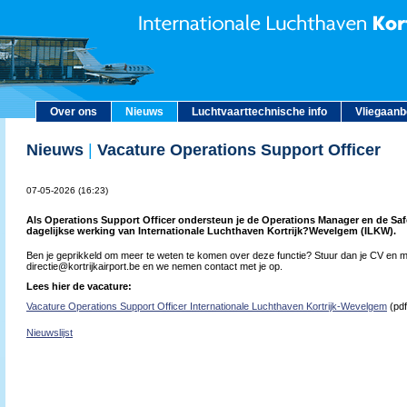
Over ons
Nieuws
Luchtvaarttechnische info
Vliegaan
Nieuws
|
Vacature Operations Support Officer
07-05-2026 (16:23)
Als Operations Support Officer ondersteun je de Operations Manager en de Saf
dagelijkse werking van Internationale Luchthaven Kortrijk?Wevelgem (ILKW).
Ben je geprikkeld om meer te weten te komen over deze functie? Stuur dan je CV en mo
directie@kortrijkairport.be en we nemen contact met je op.
Lees hier de vacature:
Vacature Operations Support Officer Internationale Luchthaven Kortrijk-Wevelgem
(pdf
Nieuwslijst