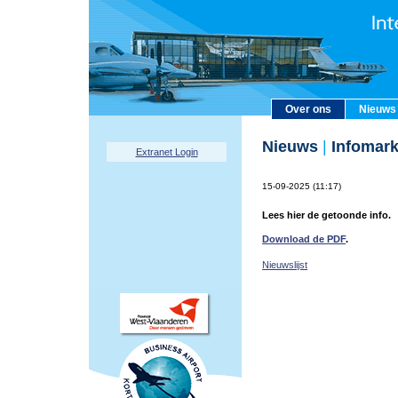
Over ons
Nieuws
Nieuws
|
Infomark
Extranet Login
15-09-2025 (11:17)
Lees hier de getoonde info.
Download de PDF
.
Nieuwslijst