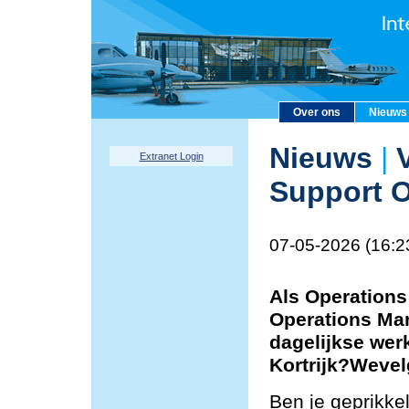
Over ons
Nieuws
Nieuws
|
V
Extranet Login
Support O
07-05-2026 (16:2
Als Operations
Operations Man
dagelijkse wer
Kortrijk?Weve
Ben je geprikke