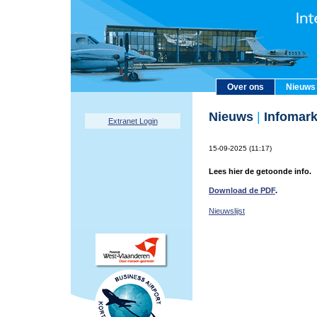
Over ons
Nieuws
Nieuws
|
Infomark
Extranet Login
15-09-2025 (11:17)
Lees hier de getoonde info.
Download de PDF
.
Nieuwslijst