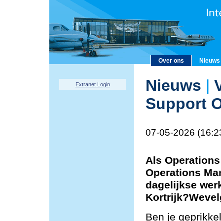
Over ons
Nieuws
Nieuws
|
V
Extranet Login
Support O
07-05-2026 (16:2
Als Operations
Operations Man
dagelijkse wer
Kortrijk?Weve
Ben je geprikke