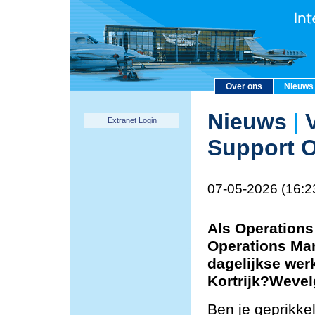
Over ons
Nieuws
Nieuws
|
V
Extranet Login
Support O
07-05-2026 (16:2
Als Operations
Operations Man
dagelijkse wer
Kortrijk?Weve
Ben je geprikke