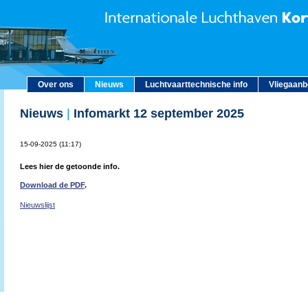
Over ons
Nieuws
Luchtvaarttechnische info
Vliegaan
Nieuws
|
Infomarkt 12 september 2025
15-09-2025 (11:17)
Lees hier de getoonde info.
Download de PDF
.
Nieuwslijst