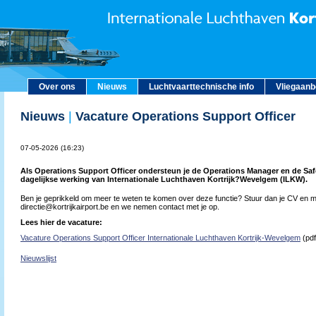
Over ons
Nieuws
Luchtvaarttechnische info
Vliegaan
Nieuws
|
Vacature Operations Support Officer
07-05-2026 (16:23)
Als Operations Support Officer ondersteun je de Operations Manager en de Saf
dagelijkse werking van Internationale Luchthaven Kortrijk?Wevelgem (ILKW).
Ben je geprikkeld om meer te weten te komen over deze functie? Stuur dan je CV en mo
directie@kortrijkairport.be en we nemen contact met je op.
Lees hier de vacature:
Vacature Operations Support Officer Internationale Luchthaven Kortrijk-Wevelgem
(pdf
Nieuwslijst