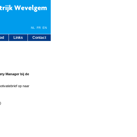
NL
FR
EN
bod
Links
Contact
ety Manager bij de
tivatiebrief op naar
)