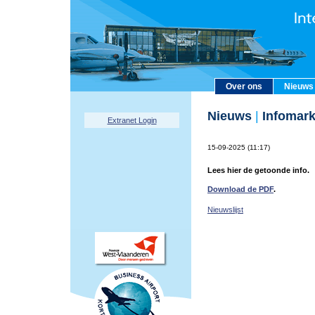
Over ons
Nieuws
Nieuws
|
Infomark
Extranet Login
15-09-2025 (11:17)
Lees hier de getoonde info.
Download de PDF
.
Nieuwslijst