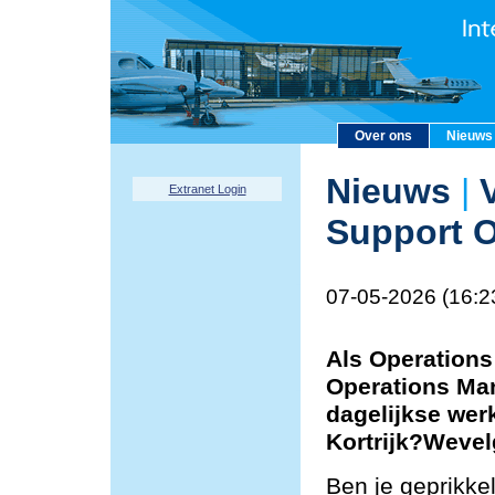
Over ons
Nieuws
Nieuws
|
V
Extranet Login
Support O
07-05-2026 (16:2
Als Operations
Operations Man
dagelijkse wer
Kortrijk?Weve
Ben je geprikke