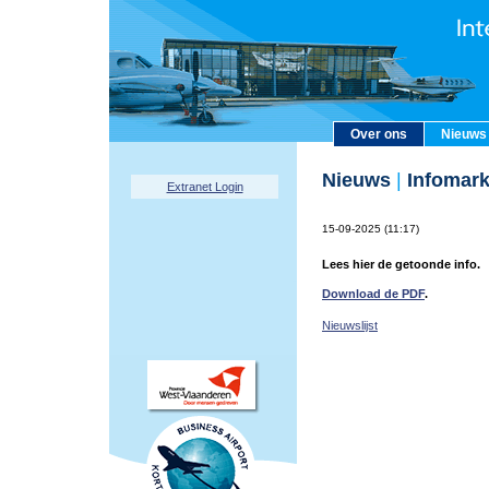
Over ons
Nieuws
Nieuws
|
Infomark
Extranet Login
15-09-2025 (11:17)
Lees hier de getoonde info.
Download de PDF
.
Nieuwslijst