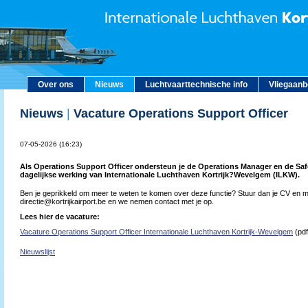
Over ons
Nieuws
Luchtvaarttechnische info
Vliegaan
Nieuws
|
Vacature Operations Support Officer
07-05-2026 (16:23)
Als Operations Support Officer ondersteun je de Operations Manager en de Saf
dagelijkse werking van Internationale Luchthaven Kortrijk?Wevelgem (ILKW).
Ben je geprikkeld om meer te weten te komen over deze functie? Stuur dan je CV en mo
directie@kortrijkairport.be en we nemen contact met je op.
Lees hier de vacature:
Vacature Operations Support Officer Internationale Luchthaven Kortrijk-Wevelgem
(pdf
Nieuwslijst