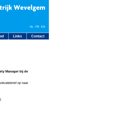
NL
FR
EN
bod
Links
Contact
ety Manager bij de
tivatiebrief op naar
)