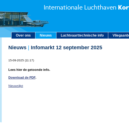
Over ons
Nieuws
Luchtvaarttechnische info
Vliegaan
Nieuws
|
Infomarkt 12 september 2025
15-09-2025 (11:17)
Lees hier de getoonde info.
Download de PDF
.
Nieuwslijst