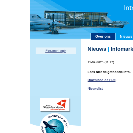
Over ons
Nieuws
Nieuws
|
Infomark
Extranet Login
15-09-2025 (11:17)
Lees hier de getoonde info.
Download de PDF
.
Nieuwslijst