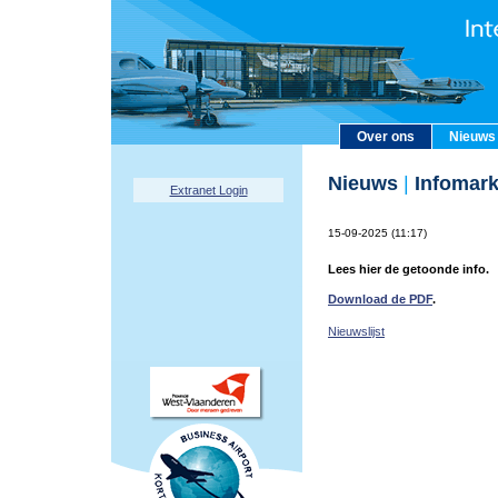
Over ons
Nieuws
Nieuws
|
Infomark
Extranet Login
15-09-2025 (11:17)
Lees hier de getoonde info.
Download de PDF
.
Nieuwslijst