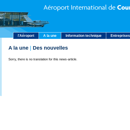
l'Aéroport
A la une
Information technique
Entreprises
A la une
|
Des nouvelles
Sorry, there is no translation for this news-article.