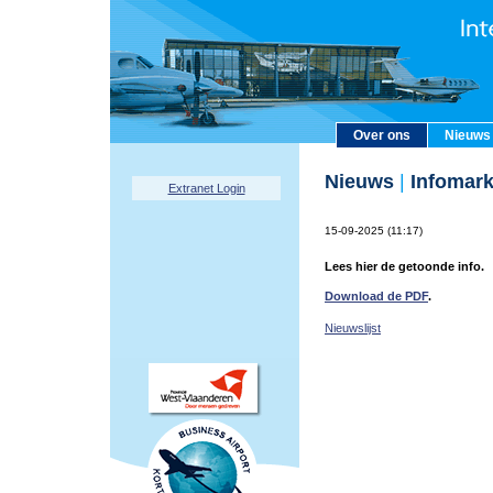
Over ons
Nieuws
Nieuws
|
Infomark
Extranet Login
15-09-2025 (11:17)
Lees hier de getoonde info.
Download de PDF
.
Nieuwslijst