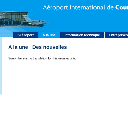
l'Aéroport
A la une
Information technique
Entreprises
A la une
|
Des nouvelles
Sorry, there is no translation for this news-article.