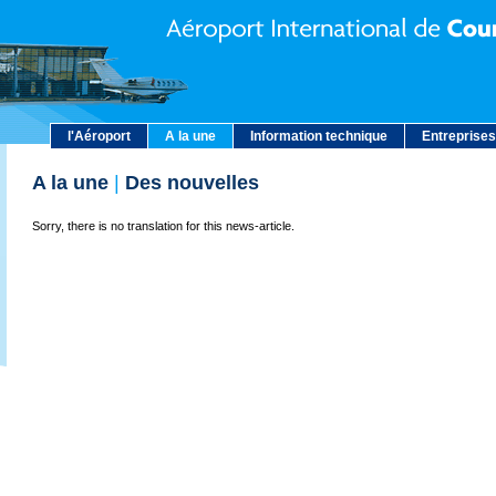
l'Aéroport
A la une
Information technique
Entreprises
A la une
|
Des nouvelles
Sorry, there is no translation for this news-article.