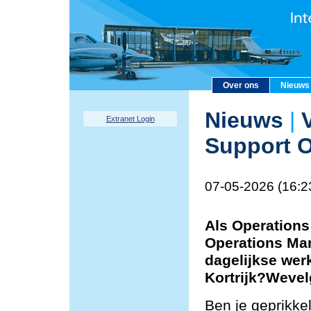
Over ons
Nieuws
Nieuws
|
V
Extranet Login
Support O
07-05-2026 (16:2
Als Operations
Operations Man
dagelijkse wer
Kortrijk?Weve
Ben je geprikke