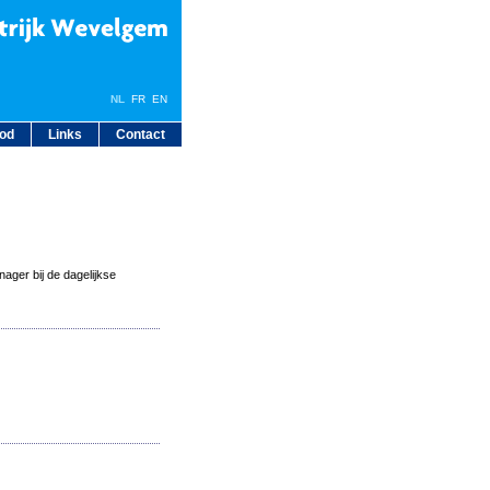
NL
FR
EN
bod
Links
Contact
ager bij de dagelijkse