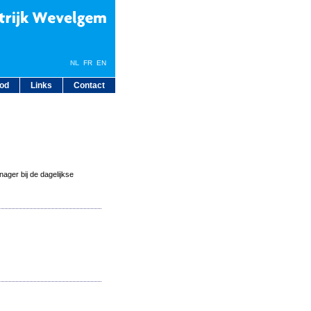
NL
FR
EN
bod
Links
Contact
ager bij de dagelijkse