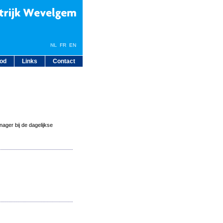
NL
FR
EN
bod
Links
Contact
ager bij de dagelijkse