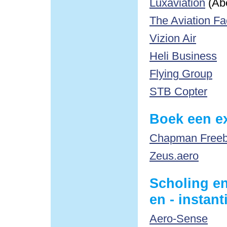
Luxaviation
(Ab
The Aviation Fa
Vizion Air
Heli Business
Flying Group
STB Copter
Boek een ex
Chapman Freebo
Zeus.aero
Scholing en
en - instant
Aero-Sense