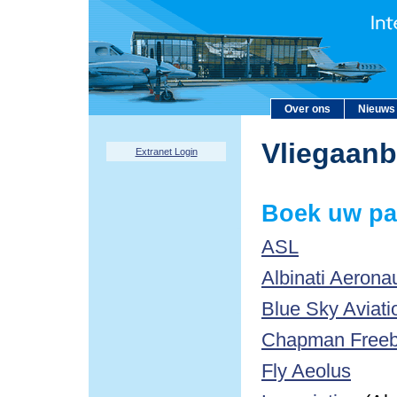
Over ons
Nieuws
Vliegaan
Extranet Login
Boek uw pa
ASL
Albinati Aerona
Blue Sky Aviati
Chapman Freebo
Fly Aeolus