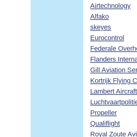
Airtechnology
Alfako
skeyes
Eurocontrol
Federale Overhe
Flanders Interna
Gill Aviation Se
Kortrijk Flying 
Lambert Aircraf
Luchtvaartpoli
Propeller
Qualiflight
Royal Zoute Avi