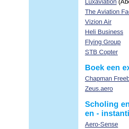
Luxaviation
(Ab
The Aviation Fa
Vizion Air
Heli Business
Flying Group
STB Copter
Boek een ex
Chapman Freebo
Zeus.aero
Scholing en
en - instant
Aero-Sense