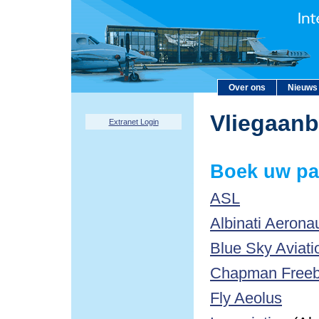
Over ons
Nieuws
Vliegaan
Extranet Login
Boek uw pa
ASL
Albinati Aerona
Blue Sky Aviati
Chapman Freebo
Fly Aeolus