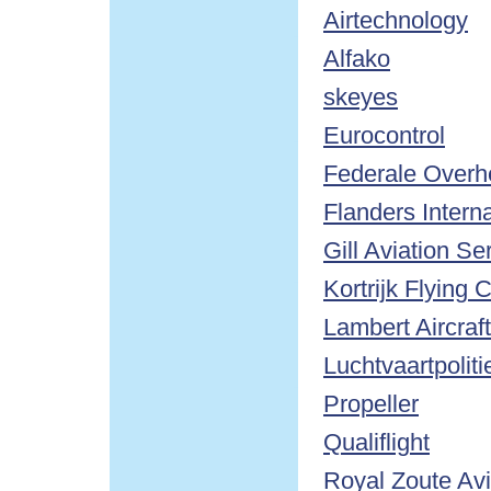
Airtechnology
Alfako
skeyes
Eurocontrol
Federale Overhe
Flanders Interna
Gill Aviation Se
Kortrijk Flying 
Lambert Aircraf
Luchtvaartpoli
Propeller
Qualiflight
Royal Zoute Avi