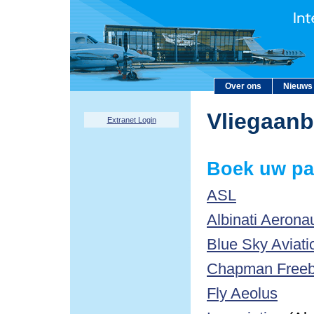
Over ons
Nieuws
Vliegaan
Extranet Login
Boek uw pa
ASL
Albinati Aerona
Blue Sky Aviati
Chapman Freebo
Fly Aeolus