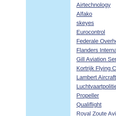
Airtechnology
Alfako
skeyes
Eurocontrol
Federale Overhe
Flanders Interna
Gill Aviation Se
Kortrijk Flying 
Lambert Aircraf
Luchtvaartpoli
Propeller
Qualiflight
Royal Zoute Avi