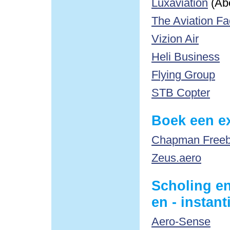
Luxaviation
(Ab
The Aviation Fa
Vizion Air
Heli Business
Flying Group
STB Copter
Boek een ex
Chapman Freebo
Zeus.aero
Scholing en
en - instant
Aero-Sense