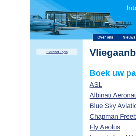
Over ons
Nieuws
Vliegaan
Extranet Login
Boek uw pa
ASL
Albinati Aerona
Blue Sky Aviati
Chapman Freebo
Fly Aeolus