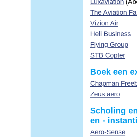
Luxaviation
(Ab
The Aviation Fa
Vizion Air
Heli Business
Flying Group
STB Copter
Boek een ex
Chapman Freebo
Zeus.aero
Scholing en
en - instant
Aero-Sense